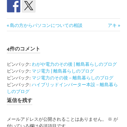
#
前
次
投
島の方からパソコンについての相談
アキ
わ
の
の
が
稿
記
記
や
事:
事:
電
4件のコメント
ナ
力
ビ
イ
ピンバック:
わがや電力のその後 | 離島暮らしのブログ
ン
ピンバック:
マジ電力 | 離島暮らしのブログ
ゲ
バ
ピンバック:
マジ電力のその後 – 離島暮らしのブログ
ー
ピンバック:
ハイブリッドインバーター本設 – 離島暮ら
ー
タ
ー
しのブログ
シ
事
返信を残す
件
ョ
冷
メールアドレスが公開されることはありません。
※
が
蔵
ン
庫
付いている欄は必須項目です