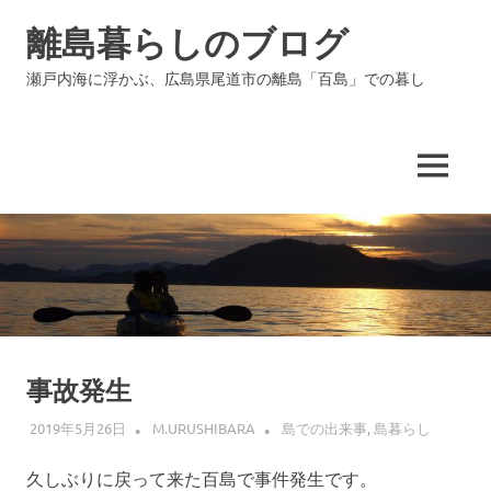
コ
離島暮らしのブログ
ン
テ
瀬戸内海に浮かぶ、広島県尾道市の離島「百島」での暮し
ン
ツ
へ
ス
MENU
キ
ッ
プ
事故発生
2019年5月26日
M.URUSHIBARA
島での出来事
,
島暮らし
久しぶりに戻って来た百島で事件発生です。