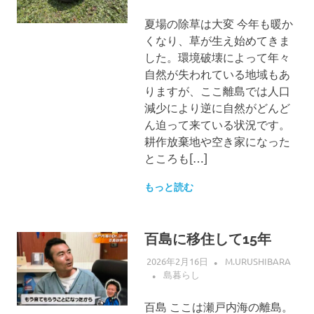
夏場の除草は大変 今年も暖か
くなり、草が生え始めてきま
した。環境破壊によって年々
自然が失われている地域もあ
りますが、ここ離島では人口
減少により逆に自然がどんど
ん迫って来ている状況です。
耕作放棄地や空き家になった
ところも[…]
もっと読む
百島に移住して15年
2026年2月16日
M.URUSHIBARA
島暮らし
百島 ここは瀬戸内海の離島。