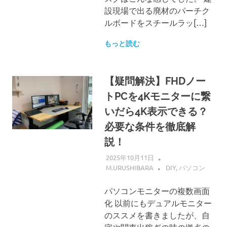
設現場で出る廃材のパーチク
ルボードをスチールラッ[…]
もっと読む
【疑問解決】FHDノー
トPCを4Kモニターに繋
いだら4K表示できる？
必要な条件を徹底解
説！
2025年10月11日
M.URUSHIBARA
DIY
,
パソコン
パソコンモニターの複数画面
化 以前にもデュアルモニター
のススメを書きましたが、自
宅や関東出稼ぎの時の拠点の