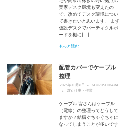
実家デスク環境も変えたの
で、改めてデスク環境につい
て書きたいと思います。 まず
仮設デスクでパーティクルボ
ードを棚に[…]
もっと読む
配管カバーでケーブル
整理
2025年10月6日
M.URUSHIBARA
DIY
,
仕事・作業
ケーブル 皆さんはケーブル
（電線）の整理ってどうして
ますか？結構ぐちゃぐちゃに
なってしまうことが多いです