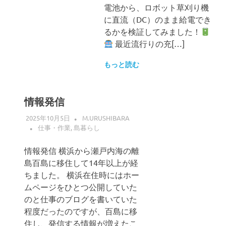
電池から、ロボット草刈り機
に直流（DC）のまま給電でき
るかを検証してみました！
最近流行りの充[…]
もっと読む
情報発信
2025年10月5日
M.URUSHIBARA
仕事・作業
,
島暮らし
情報発信 横浜から瀬戸内海の離
島百島に移住して14年以上が経
ちました。 横浜在住時にはホー
ムページをひとつ公開していた
のと仕事のブログを書いていた
程度だったのですが、百島に移
住し、発信する情報が増えたこ