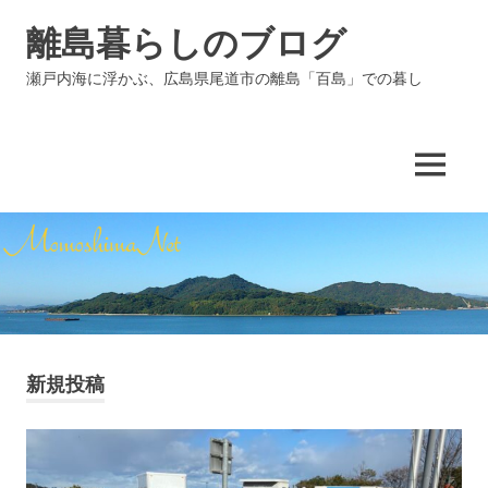
コ
離島暮らしのブログ
ン
テ
瀬戸内海に浮かぶ、広島県尾道市の離島「百島」での暮し
ン
ツ
へ
ス
MENU
キ
ッ
プ
新規投稿