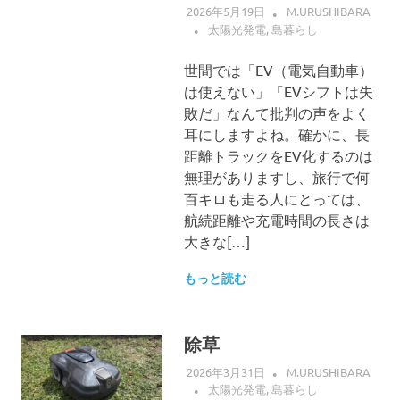
2026年5月19日
M.URUSHIBARA
太陽光発電
,
島暮らし
世間では「EV（電気自動車）
は使えない」「EVシフトは失
敗だ」なんて批判の声をよく
耳にしますよね。確かに、長
距離トラックをEV化するのは
無理がありますし、旅行で何
百キロも走る人にとっては、
航続距離や充電時間の長さは
大きな[…]
もっと読む
除草
2026年3月31日
M.URUSHIBARA
太陽光発電
,
島暮らし