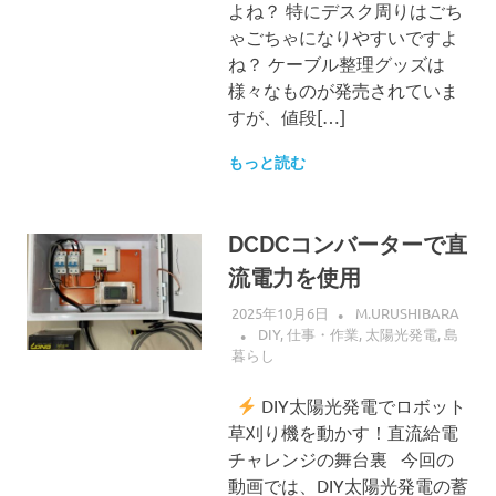
よね？ 特にデスク周りはごち
ゃごちゃになりやすいですよ
ね？ ケーブル整理グッズは
様々なものが発売されていま
すが、値段[…]
もっと読む
DCDCコンバーターで直
流電力を使用
2025年10月6日
M.URUSHIBARA
DIY
,
仕事・作業
,
太陽光発電
,
島
暮らし
DIY太陽光発電でロボット
草刈り機を動かす！直流給電
チャレンジの舞台裏 今回の
動画では、DIY太陽光発電の蓄