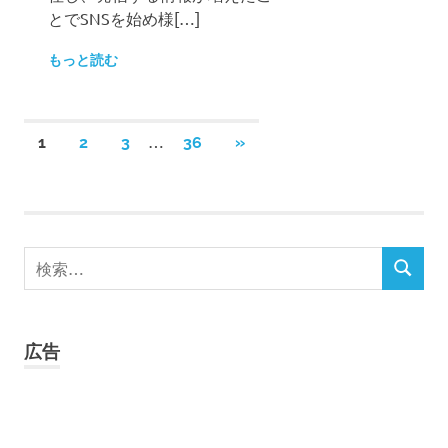
とでSNSを始め様[…]
もっと読む
投
…
次
1
2
3
36
»
の
稿
記
事
の
検
ペ
検
索
索
ー
対
象:
ジ
広告
送
り