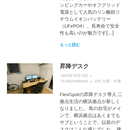
ンピングカーやオフグリッド
電源として人気のリン酸鉄リ
チウムイオンバッテリー
（LiFePO4）。長寿命で安全
性も高いのが魅力です[…]
もっと読む
昇降デスク
2025年10月14日
M.URUSHIBARA
DIY
,
仕事・作業
FlexiSpotの昇降デスク導入 二
拠点生活の横浜拠点が新しく
なりました。 島の自宅がメイ
ンで、横浜拠点はあくまでも
サブということで、以前のデ
スクはこんな感じでした。 建