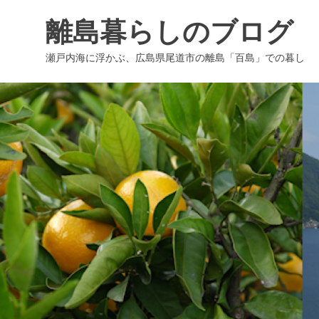
コ
離島暮らしのブログ
ン
テ
瀬戸内海に浮かぶ、広島県尾道市の離島「百島」での暮し
ン
ツ
へ
ス
キ
ッ
プ