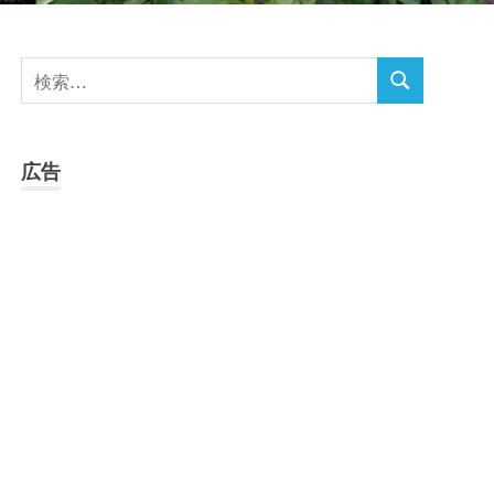
検
検
索
索
対
象:
広告