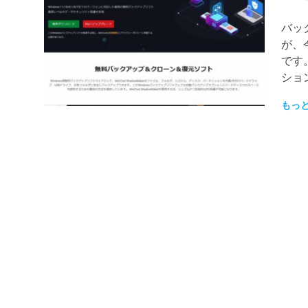
バッ
が、
です。▶
ショ
もっ