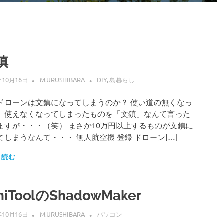
鎮
年10月16日
M.URUSHIBARA
DIY
,
島暮らし
ドローンは文鎮になってしまうのか？ 使い道の無くなっ
、使えなくなってしまったものを「文鎮」なんて言った
ますが・・・（笑） まさか10万円以上するものが文鎮に
てしまうなんて・・・ 無人航空機 登録 ドローン[…]
と読む
niToolのShadowMaker
年10月16日
M.URUSHIBARA
パソコン