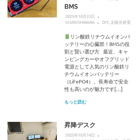
BMS
2025年10月23日
M.URUSHIBARA
DIY
,
太陽光発電
リン酸鉄リチウムイオンバ
ッテリーの心臓部！BMSの役
割と賢い選び方 最近、キャ
ンピングカーやオフグリッド
電源として人気のリン酸鉄リ
チウムイオンバッテリー
（LiFePO4）。長寿命で安全
性も高いのが魅力です[…]
もっと読む
昇降デスク
2025年10月14日