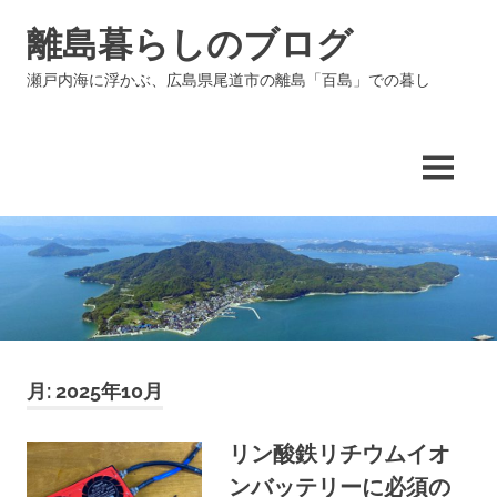
コ
離島暮らしのブログ
ン
テ
瀬戸内海に浮かぶ、広島県尾道市の離島「百島」での暮し
ン
ツ
へ
ス
MENU
キ
ッ
プ
月:
2025年10月
リン酸鉄リチウムイオ
ンバッテリーに必須の