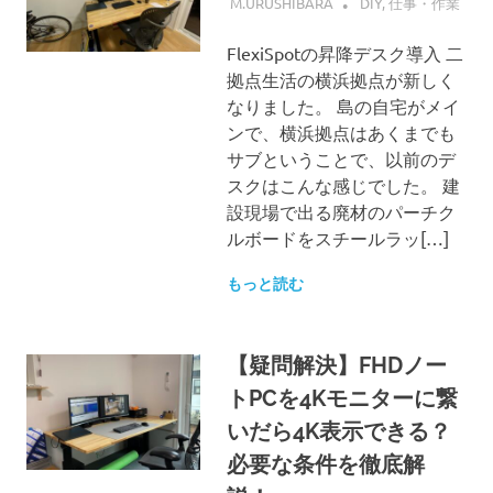
M.URUSHIBARA
DIY
,
仕事・作業
FlexiSpotの昇降デスク導入 二
拠点生活の横浜拠点が新しく
なりました。 島の自宅がメイ
ンで、横浜拠点はあくまでも
サブということで、以前のデ
スクはこんな感じでした。 建
設現場で出る廃材のパーチク
ルボードをスチールラッ[…]
もっと読む
【疑問解決】FHDノー
トPCを4Kモニターに繋
いだら4K表示できる？
必要な条件を徹底解