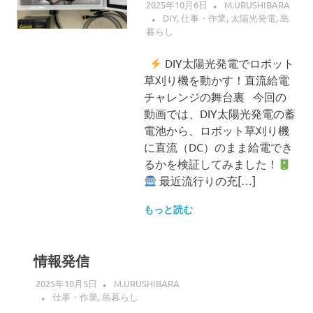
2025年10月6日
M.URUSHIBARA
DIY
,
仕事・作業
,
太陽光発電
,
島
暮らし
DIY太陽光発電でロボット
草刈り機を動かす！直流給電
チャレンジの舞台裏 今回の
動画では、DIY太陽光発電の蓄
電池から、ロボット草刈り機
に直流（DC）のまま給電でき
るかを検証してみました！
最近流行りの充[…]
もっと読む
情報発信
2025年10月5日
M.URUSHIBARA
仕事・作業
,
島暮らし