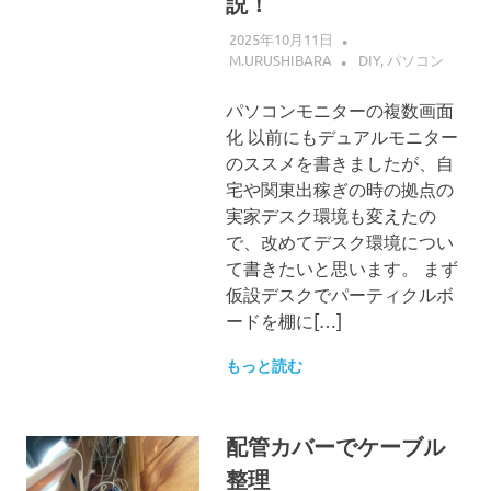
説！
2025年10月11日
M.URUSHIBARA
DIY
,
パソコン
パソコンモニターの複数画面
化 以前にもデュアルモニター
のススメを書きましたが、自
宅や関東出稼ぎの時の拠点の
実家デスク環境も変えたの
で、改めてデスク環境につい
て書きたいと思います。 まず
仮設デスクでパーティクルボ
ードを棚に[…]
もっと読む
配管カバーでケーブル
整理