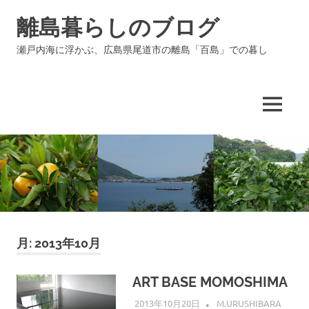
コ
離島暮らしのブログ
ン
テ
瀬戸内海に浮かぶ、広島県尾道市の離島「百島」での暮し
ン
ツ
へ
ス
MENU
キ
ッ
プ
月:
2013年10月
ART BASE MOMOSHIMA
2013年10月20日
M.URUSHIBARA