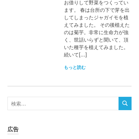
お借りして野菜をつくってい
ます。 春は台所の下で芽を出
してしまったジャガイモを植
えてみました。 その後植えた
のは菊芋。非常に生命力が強
く、世話いらずと聞いて、頂
いた種芋を植えてみました。
続いて[…]
もっと読む
検
検
索
索
対
象:
広告