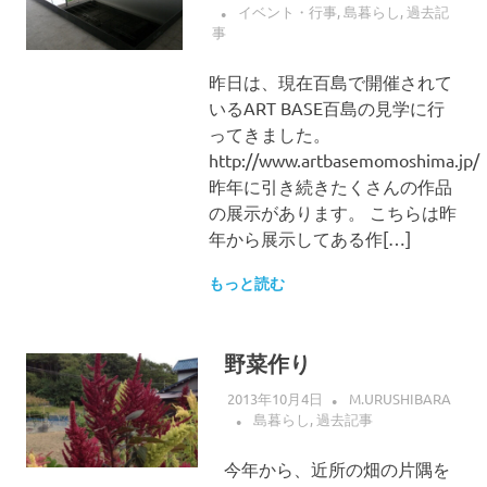
イベント・行事
,
島暮らし
,
過去記
事
昨日は、現在百島で開催されて
いるART BASE百島の見学に行
ってきました。
http://www.artbasemomoshima.jp/
昨年に引き続きたくさんの作品
の展示があります。 こちらは昨
年から展示してある作[…]
もっと読む
野菜作り
2013年10月4日
M.URUSHIBARA
島暮らし
,
過去記事
今年から、近所の畑の片隅を