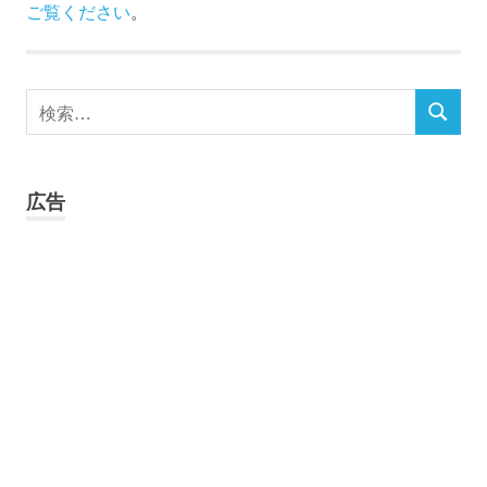
ご覧ください
。
検
検
索
索
対
象:
広告