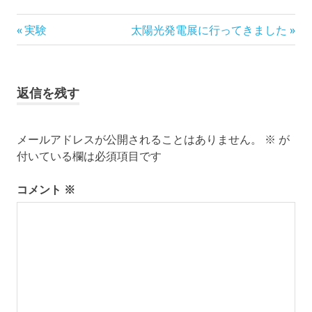
DIY
前
次
投
実験
太陽光発電展に行ってきました
バ
の
の
稿
ッ
記
記
テ
事:
事:
ナ
リ
返信を残す
ー
ビ
太
陽
メールアドレスが公開されることはありません。
※
が
ゲ
光
付いている欄は必須項目です
発
ー
電
コメント
※
島
シ
暮
ら
ョ
し
ン
百
島