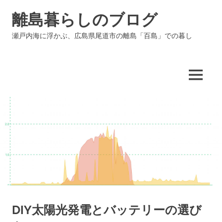
コ
離島暮らしのブログ
ン
テ
瀬戸内海に浮かぶ、広島県尾道市の離島「百島」での暮し
ン
ツ
へ
ス
MENU
キ
ッ
プ
DIY太陽光発電とバッテリーの選び