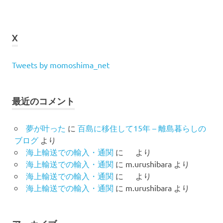
X
Tweets by momoshima_net
最近のコメント
夢が叶った
に
百島に移住して15年 – 離島暮らしの
ブログ
より
海上輸送での輸入・通関
に
より
海上輸送での輸入・通関
に
m.urushibara
より
海上輸送での輸入・通関
に
より
海上輸送での輸入・通関
に
m.urushibara
より