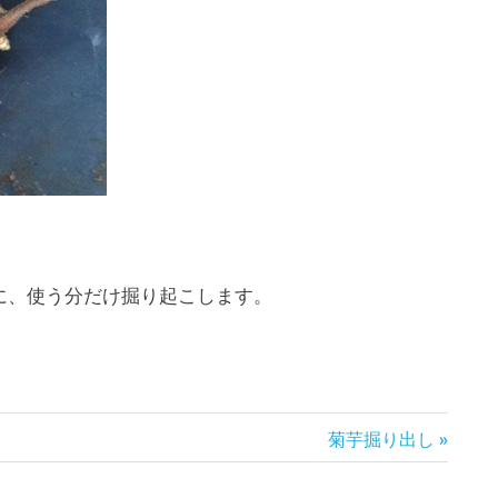
に、使う分だけ掘り起こします。
次
菊芋掘り出し
の
記