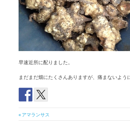
早速近所に配りました。
まだまだ畑にたくさんありますが、痛まないよう
島
前
投
アマランサス
暮
の
ら
稿
記
し