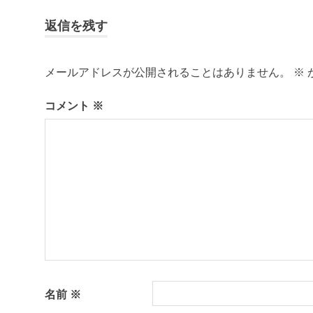
事:
ナ
百
返信を残す
島
ビ
菊
芋
メールアドレスが公開されることはありません。
※
ゲ
野
コメント
※
菜
ー
つ
く
シ
り
ョ
離
島
ン
名前
※