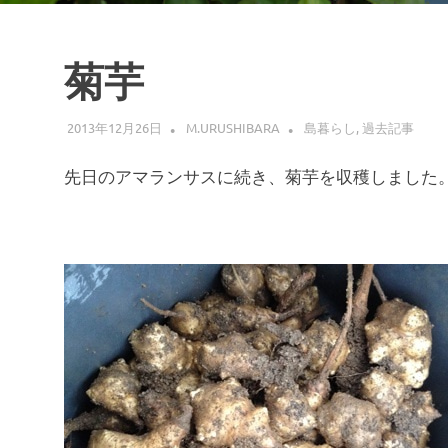
菊芋
2013年12月26日
M.URUSHIBARA
島暮らし
,
過去記事
先日のアマランサスに続き、菊芋を収穫しました