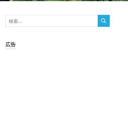
検
検
索
索
対
象:
広告