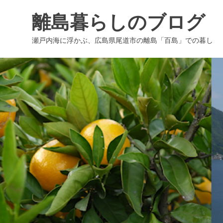
コ
離島暮らしのブログ
ン
テ
瀬戸内海に浮かぶ、広島県尾道市の離島「百島」での暮し
ン
ツ
へ
ス
キ
ッ
プ