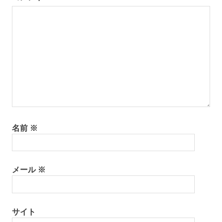
チ
ュ
ョ
ー
ブ
ン
島
暮
ら
し
名前
※
メール
※
サイト