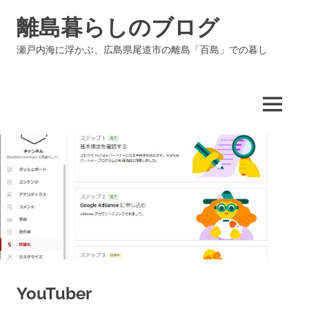
コ
離島暮らしのブログ
ン
テ
瀬戸内海に浮かぶ、広島県尾道市の離島「百島」での暮し
ン
ツ
へ
ス
MENU
キ
ッ
プ
YouTuber