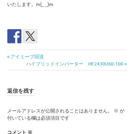
いたします。m(_ _)m
@ritoulife
前
投
アイミーブ回送
You
の
次
ハイブリッドインバーター HF2430U60-100
稿
Tube
記
の
事:
記
チ
ナ
ャ
事:
ン
返信を残す
ビ
ネ
ル
ゲ
登
メールアドレスが公開されることはありません。
※
が
録
付いている欄は必須項目です
ー
ユ
ー
シ
コメント
※