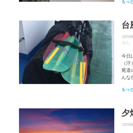
もっ
台
2018
らし
今日
（汗
尾道
んな
もっ
夕
2018