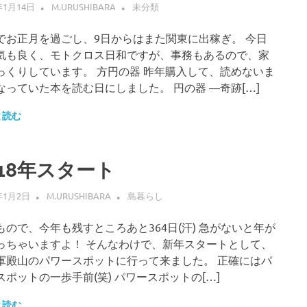
年1月14日
M.URUSHIBARA
未分類
でお正月を過ごし、9日からはまた関東に出稼ぎ。 今日
気も良く、モトクロス日和ですが、事務もあるので、家
っくりしています。 方円の器 昨年購入して、読めないま
なっていた本を読む日にしました。 円の器 ―奇跡[…]
と読む
018年スタート
年1月2日
M.URUSHIBARA
島暮らし
もので、今年も残すところあと364日(汗) 急がないと年が
っちゃいますよ！ そんなわけで、新年スタートとして、
軍殿山のパワースポットに行って来ました。 正確にはパ
スポットの一歩手前(笑) パワースポットの[…]
と読む