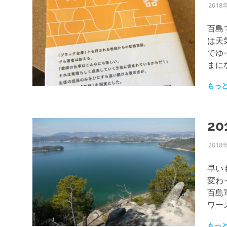
2018
百島
は天
でゆ
まに
もっ
2
2018
早い
変わ
百島
ワー
もっ