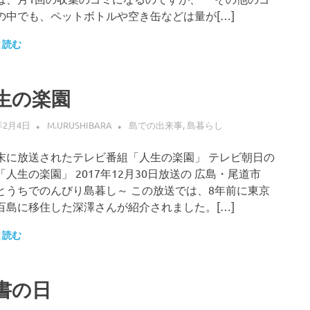
の中でも、ペットボトルや空き缶などは量が[…]
と読む
生の楽園
年2月4日
M.URUSHIBARA
島での出来事
,
島暮らし
末に放送されたテレビ番組「人生の楽園」 テレビ朝日の
「人生の楽園」 2017年12月30日放送の 広島・尾道市
とうちでのんびり島暮し～ この放送では、8年前に東京
百島に移住した深澤さんが紹介されました。[…]
と読む
書の日