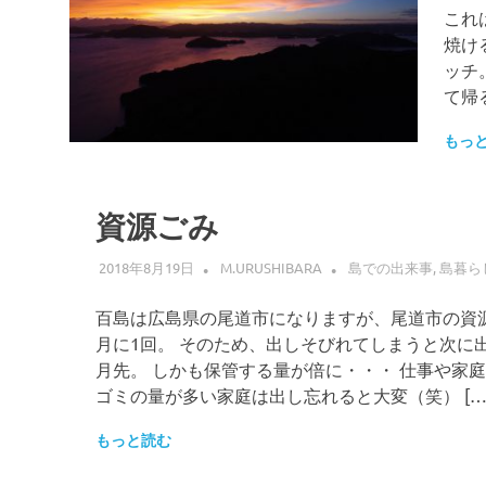
これ
焼け
ッチ
て帰
もっ
資源ごみ
2018年8月19日
M.URUSHIBARA
島での出来事
,
島暮ら
百島は広島県の尾道市になりますが、尾道市の資
月に1回。 そのため、出しそびれてしまうと次に
月先。 しかも保管する量が倍に・・・ 仕事や家
ゴミの量が多い家庭は出し忘れると大変（笑） […
もっと読む