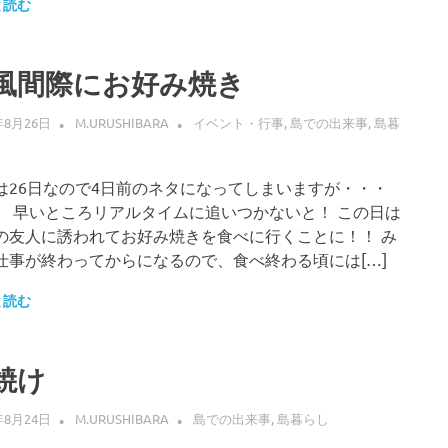
と読む
風間際にお好み焼き
年8月26日
M.URUSHIBARA
イベント・行事
,
島での出来事
,
島暮
は26日なので4日前のネタになってしまいますが・・・
） 早いところリアルタイムに追いつかないと！ この日は
の友人に誘われてお好み焼きを食べに行くことに！！ み
仕事が終わってからになるので、食べ終わる頃には[…]
と読む
焼け
年8月24日
M.URUSHIBARA
島での出来事
,
島暮らし