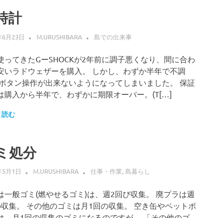
時計
年6月23日
M.URUSHIBARA
島での出来事
使ってきたGーSHOCKが2年前に調子悪くなり、間に合わ
安いラドウェザーを購入。 しかし、わずか半年で不調
 ボタン操作が出来ないようになってしまいました。 保証
は購入から半年で、わずかに期限オーバー。(T[…]
と読む
ミ処分
年5月1日
M.URUSHIBARA
仕事・作業
,
島暮らし
は一般ゴミ(燃やせるゴミ)は、週2回び収集。 廃プラは週
の収集。 その他のゴミは月1回の収集。 空き缶やペットボ
は、月1回の収集のゴミになるのですが、 「その他のゴ