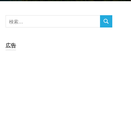
検
検
索
索
対
象:
広告