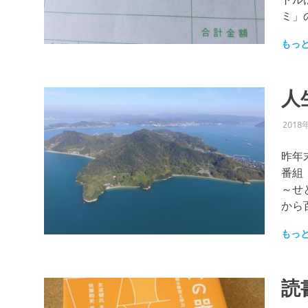
ミ」
もっ
人
2018
昨年
番組
～せ
から
もっ
読