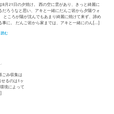
は8月21日の夕焼け。 西の空に雲があり、きっと綺麗に
るだろうなと思い、アキと一緒にだんご岩から夕陽ウォ
。 ところが陽が沈んでもあまり綺麗に焼けて来ず、諦め
る事に。 だんご岩から家までは、アキと一緒にのん[…]
と読む
し
源ごみ収集は
出せるのは1ヶ
庭環境によって
]