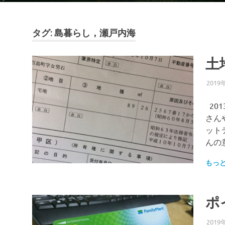
タグ:
島暮らし，瀬戸内海
土
2019
20
さん
ット
んの
もっ
ポ
2019