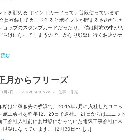
ントを貯める ポイントカードって、普段使っています
 会員登録してカード作るとポイントが貯まるものだった
ショップのスタンプカードだったり。 僕は財布の中がカ
だらけになってしまうので、かなり頻繁に行くお店のカ
と読む
正月からフリーズ
年1月7日
M.URUSHIBARA
仕事・作業
年始は出稼ぎ先の横浜で。 2016年7月に入社したユニッ
ス施工会社を昨年12月20日で退社。 21日からはユニット
施工会社入社前にお世話になっていた電気工事会社に常
お世話になっています。 12月30日〜1[…]