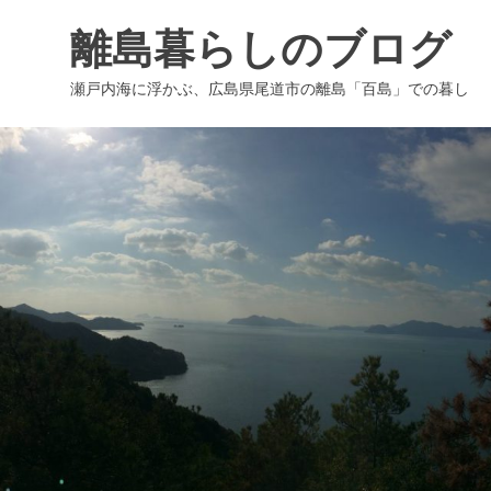
コ
離島暮らしのブログ
ン
テ
瀬戸内海に浮かぶ、広島県尾道市の離島「百島」での暮し
ン
ツ
へ
ス
キ
ッ
プ