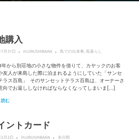
地購入
年7月31日
M.URUSHIBARA
島での出来事
,
島暮らし
13年から別荘地の小さな物件を借りて、カヤックのお客
や友人が来島した際に泊まれるようにしていた「サンセ
テラス百島」 そのサンセットテラス百島は、オーナーさ
意向でお返ししなければならなくなってしまいま[…]
と読む
イントカード
年2月2日
M.URUSHIBARA
未分類