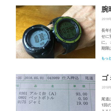
腕
2018
長年
せに
に。
期限
もっ
ゴ
2018
尾道
1回
トル