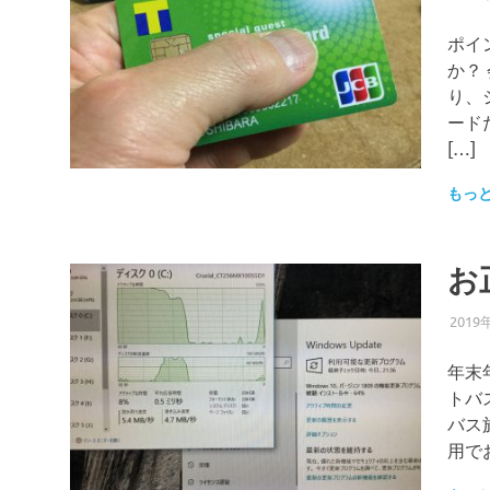
ポイ
か？
り、
ード
[…]
もっ
お
2019
年末
トバ
バス
用で