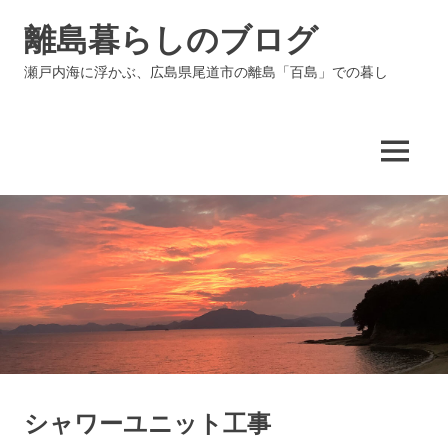
コ
離島暮らしのブログ
ン
テ
瀬戸内海に浮かぶ、広島県尾道市の離島「百島」での暮し
ン
ツ
へ
ス
MENU
キ
ッ
プ
シャワーユニット工事