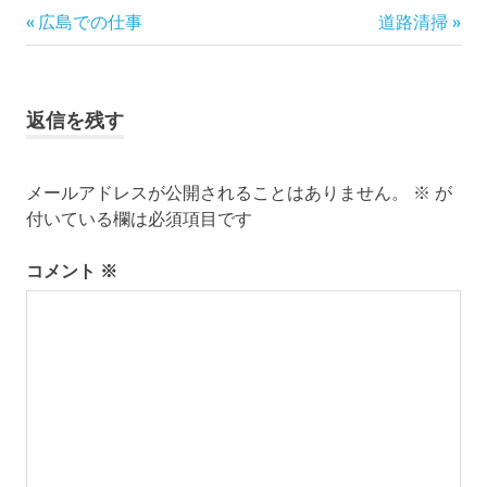
キ
前
次
投
広島での仕事
道路清掃
ャ
の
の
ン
稿
記
記
プ
事:
事:
サ
ナ
返信を残す
イ
ト
ビ
シ
メールアドレスが公開されることはありません。
※
が
ゲ
ャ
付いている欄は必須項目です
ワ
ー
ー
コメント
※
ユ
シ
ニ
ッ
ョ
ト
万
ン
屋
工
事
百