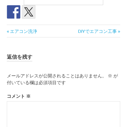
DIY
前
次
投
エアコン洗浄
DIYでエアコン工事
SRNE
の
の
稿
記
記
イ
事:
事:
ン
ナ
返信を残す
バ
ー
ビ
タ
ー
メールアドレスが公開されることはありません。
※
が
ゲ
付いている欄は必須項目です
エ
コ
ー
フ
コメント
※
ロ
シ
ー
ョ
キ
ャ