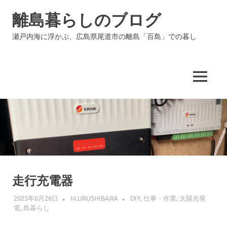
コ
離島暮らしのブログ
ン
テ
瀬戸内海に浮かぶ、広島県尾道市の離島「百島」での暮し
ン
ツ
へ
ス
MENU
キ
ッ
プ
走行充電器
2025年6月26日
M.URUSHIBARA
DIY
,
仕事・作業
,
太陽光発
電
,
島暮らし