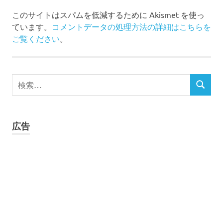
イ
このサイトはスパムを低減するために Akismet を使っ
オ
ています。
コメントデータの処理方法の詳細はこちらを
ン
ご覧ください
。
バ
ッ
テ
リ
検
ー
検
索
レ
索
対
ノ
象:
ジ
広告
ー
走
行
充
電
器
車
中
泊