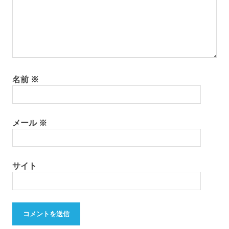
ン
ン
ピ
ン
グ
カ
ー
サ
名前
※
ブ
バ
ッ
テ
メール
※
リ
ー
リ
ン
サイト
酸
鉄
リ
チ
ウ
ム