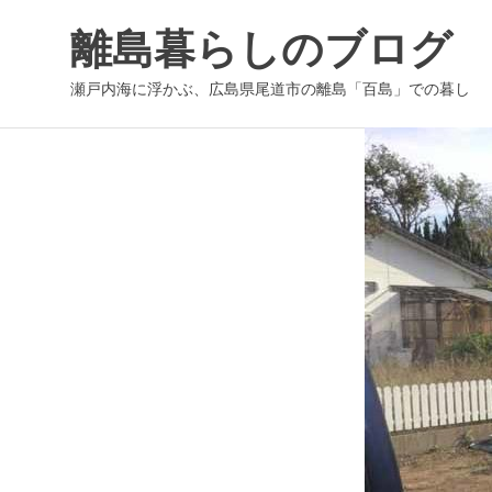
コ
離島暮らしのブログ
ン
テ
瀬戸内海に浮かぶ、広島県尾道市の離島「百島」での暮し
ン
ツ
へ
ス
キ
ッ
プ