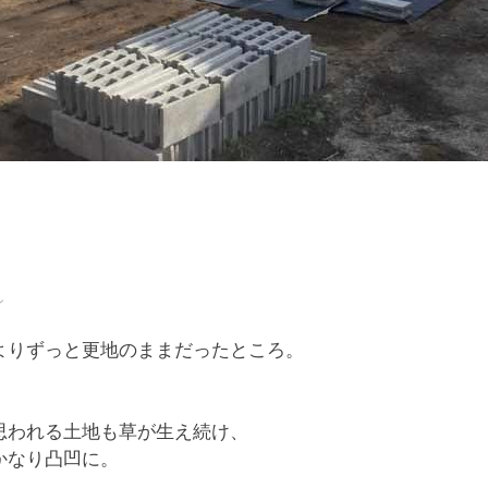
し
よりずっと更地のままだったところ。
思われる土地も草が生え続け、
かなり凸凹に。