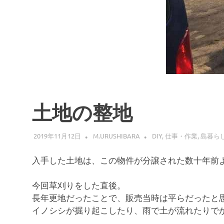
土地の整地
2019年11月12日
M.URUSHIBARA
DIY
,
仕事・作業
,
島暮ら
入手した土地は、この物件が分譲された数十年前
今回草刈りをした直後。
長年更地だったことで、販売当時は平らだったと
イノシシが掘り起こしたり、雨で土が流れたりで