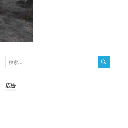
検
検
索
索
対
象:
広告