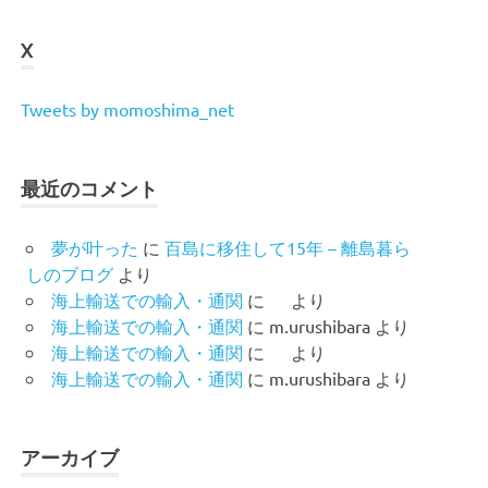
X
Tweets by momoshima_net
最近のコメント
夢が叶った
に
百島に移住して15年 – 離島暮ら
しのブログ
より
海上輸送での輸入・通関
に
より
海上輸送での輸入・通関
に
m.urushibara
より
海上輸送での輸入・通関
に
より
海上輸送での輸入・通関
に
m.urushibara
より
アーカイブ