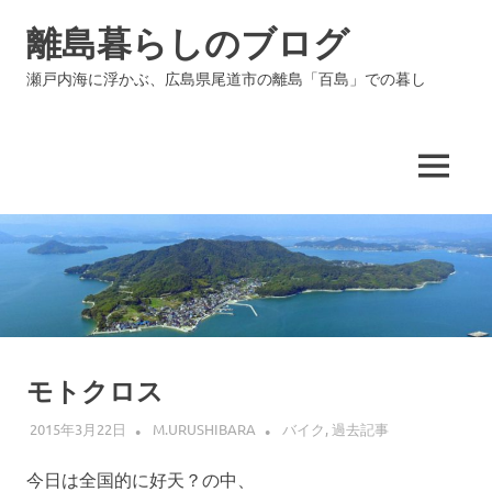
コ
離島暮らしのブログ
ン
テ
瀬戸内海に浮かぶ、広島県尾道市の離島「百島」での暮し
ン
ツ
へ
ス
MENU
キ
ッ
プ
モトクロス
2015年3月22日
M.URUSHIBARA
バイク
,
過去記事
今日は全国的に好天？の中、