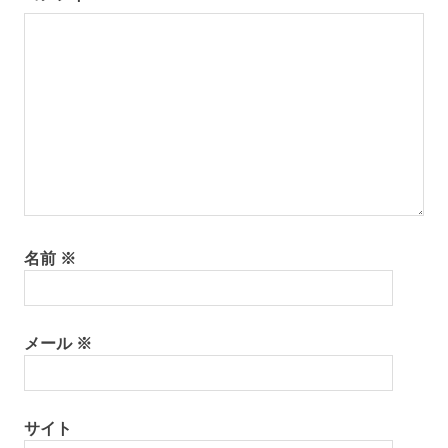
シ
百
島
ョ
離
ン
島
名前
※
メール
※
サイト