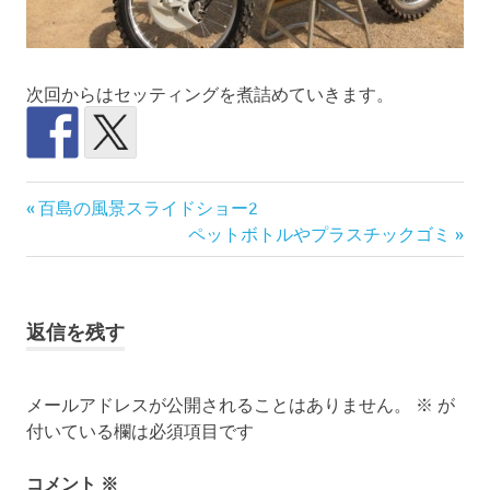
次回からはセッティングを煮詰めていきます。
バ
前
投
百島の風景スライドショー2
イ
の
次
ペットボトルやプラスチックゴミ
ク
稿
記
の
モ
事:
記
ナ
ト
事:
ク
返信を残す
ビ
ロ
ス
ゲ
島
メールアドレスが公開されることはありません。
※
が
暮
付いている欄は必須項目です
ー
ら
し
コメント
※