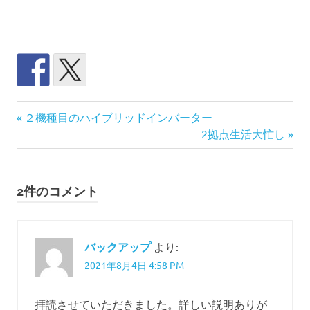
パ
前
投
２機種目のハイブリッドインバーター
ー
の
次
2拠点生活大忙し
テ
稿
記
の
シ
事:
記
ョ
ナ
事:
ン
2件のコメント
管
ビ
理
ゲ
パ
バックアップ
より:
ソ
ー
コ
2021年8月4日 4:58 PM
ン
シ
バ
拝読させていただきました。詳しい説明ありが