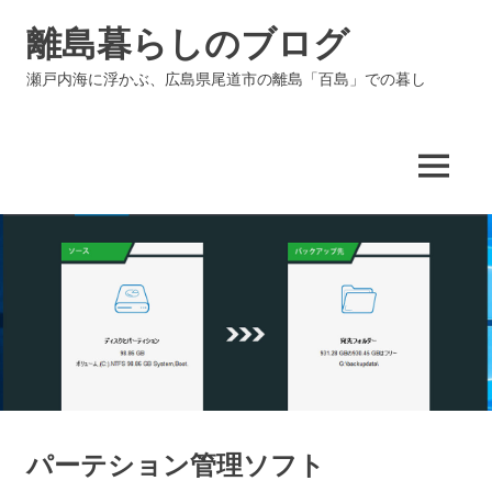
コ
離島暮らしのブログ
ン
テ
瀬戸内海に浮かぶ、広島県尾道市の離島「百島」での暮し
ン
ツ
へ
ス
MENU
キ
ッ
プ
パーテション管理ソフト