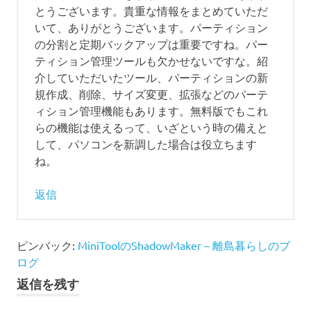
ッ
ョ
とうございます。貴重な情報をまとめていただ
ク
いて、ありがとうございます。パーティション
ア
ン
の分割と定期バックアップは重要ですね。パー
ッ
プ
ティション管理ツールも欠かせないですな。紹
介していただいたツール、パーティションの新
規作成、削除、サイズ変更、拡張などのパーテ
ィション管理機能もあります。無料版でもこれ
らの機能は使えるって、いざという時の備えと
して、パソコンを新調した場合は役立ちます
ね。
返信
ピンバック:
MiniToolのShadowMaker – 離島暮らしのブ
ログ
返信を残す