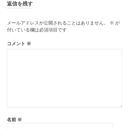
ナ
返信を残す
電
ビ
太
陽
メールアドレスが公開されることはありません。
※
が
ゲ
光
付いている欄は必須項目です
発
ー
電
コメント
※
瀬
シ
戸
内
ョ
海
移
ン
住
離
島
離
島
暮
名前
※
ら
し