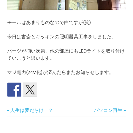
モールはあまりものなので白ですが(笑)
今日は書斎とキッキンの照明器具工事をしました。
パーツが揃い次第、他の部屋にもLEDライトを取り付け
ていこうと思います。
マジ電力(24V化)が済んだらまたお知らせします。
ソ
前
次
投
人生は夢だらけ！？
パソコン再生
ー
の
の
ラ
稿
記
記
ー
事:
事:
発