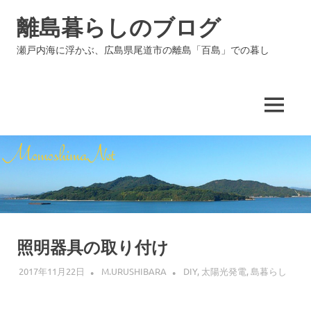
コ
離島暮らしのブログ
ン
テ
瀬戸内海に浮かぶ、広島県尾道市の離島「百島」での暮し
ン
ツ
へ
ス
MENU
キ
ッ
プ
照明器具の取り付け
2017年11月22日
M.URUSHIBARA
DIY
,
太陽光発電
,
島暮らし