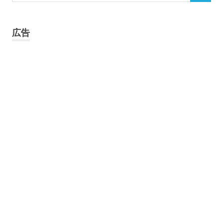
索
対
象:
広告