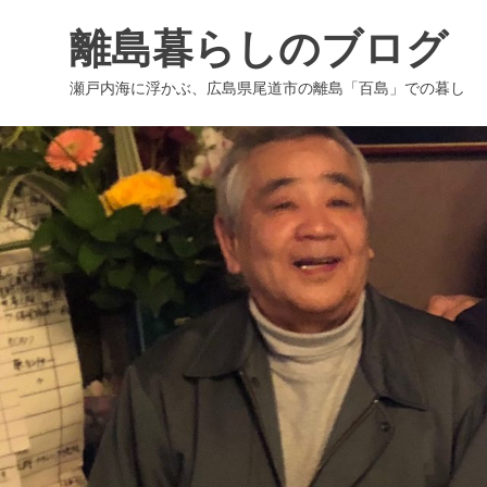
コ
離島暮らしのブログ
ン
テ
瀬戸内海に浮かぶ、広島県尾道市の離島「百島」での暮し
ン
ツ
へ
ス
キ
ッ
プ