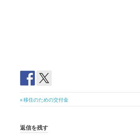
交
前
投
移住のための交付金
流
の
会
稿
記
百
事:
ナ
島
返信を残す
百