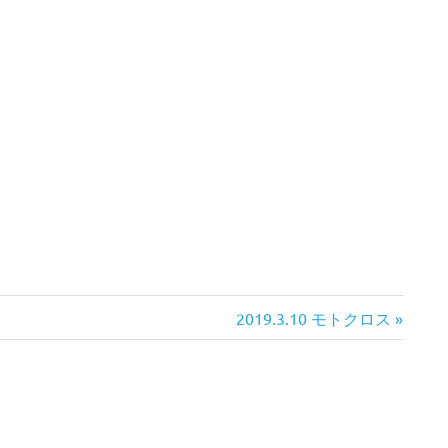
次
2019.3.10 モトクロス
の
記
事: