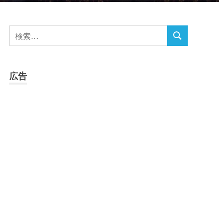
検
検
索
索
対
象:
広告