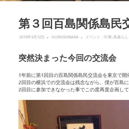
第３回百島関係島民
2019年3月12日
M.URUSHIBARA
イベント・行事
,
島暮らし
突然決まった今回の交流会
1年前に第1回目の百島関係島民交流会を東京で開
2回目の横浜での交流会は残念ながら、僕が百島
2回目に参加できなかった事でこの度再度企画し