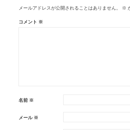
ビ
島
人
メールアドレスが公開されることはありません。
※
ゲ
関
コメント
※
係
ー
人
口
シ
関
ョ
係
島
ン
民
名前
※
メール
※