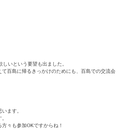
欲しいという要望も出ました。
えて百島に帰るきっかけのためにも、百島での交流会
思います。
す。
る方々も参加OKですからね！