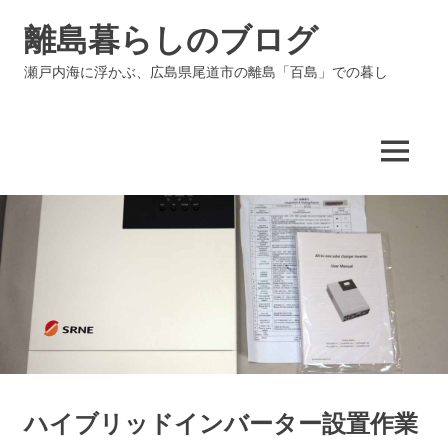
コ
離島暮らしのブログ
ン
テ
瀬戸内海に浮かぶ、広島県尾道市の離島「百島」での暮し
ン
ツ
へ
ス
MENU
キ
ッ
プ
ハイブリッドインバーター設置作業