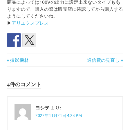
商品によっては100Vの出力に設定出来ないタイプもあ
りますので、購入の際は販売店に確認してから購入する
ようにしてくださいね。
▶
アリエクスプレス
デ
前
次
投
撮影機材
通信費の見直し
ュ
の
の
ア
稿
記
記
ル
事:
事:
ラ
4件のコメント
ナ
イ
フ
ビ
ハ
ヨシヲ
より:
ゲ
イ
ブ
2022年11月21日 4:23 PM
ー
リ
ッ