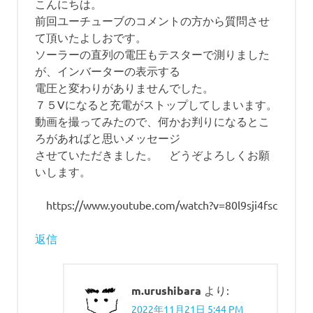
こんにちは。
シ
ド
前回ユーチューブのコメントの方から質問させ
イ
ョ
ン
て頂いたよしおです。
バ
ソーラーの直列の電圧もテスターで測りました
ン
ー
が、インバーターの表示する
タ
電圧と変わりがありませんでした。
ー
７５Vになると充電がストップしてしまいます。
太
動画を撮ってみたので、何かお判りになるとこ
陽
ろがあればと思いメッセージ
光
させていただきました。 どうぞよろしくお願
発
いします。
電
島
https://www.youtube.com/watch?v=80l9sji4fsc
暮
ら
返信
し
離
島
m.urushibara
より:
2022年11月21日 5:44 PM