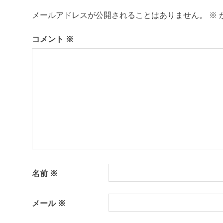
ビ
ま
メールアドレスが公開されることはありません。
※
ゲ
島
暮
コメント
※
ー
ら
し
シ
百
島
ョ
雑
誌
ン
離
島
名前
※
メール
※