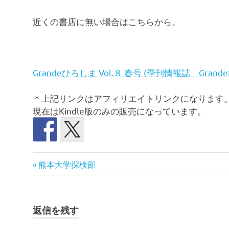
近くの書店に無い場合はこちらから。
Grandeひろしま Vol.８ 春号 (季刊情報誌 Grand
＊上記リンクはアフィリエイトリンクになります
現在はKindle版のみの販売になっています。
グ
前
投
熊本大学探検部
ラ
の
ン
稿
記
デ
事:
ひ
ナ
返信を残す
ろ
し