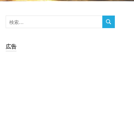
検
検
索
索
対
象:
広告