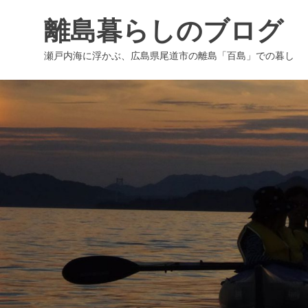
コ
離島暮らしのブログ
ン
テ
瀬戸内海に浮かぶ、広島県尾道市の離島「百島」での暮し
ン
ツ
へ
ス
キ
ッ
プ