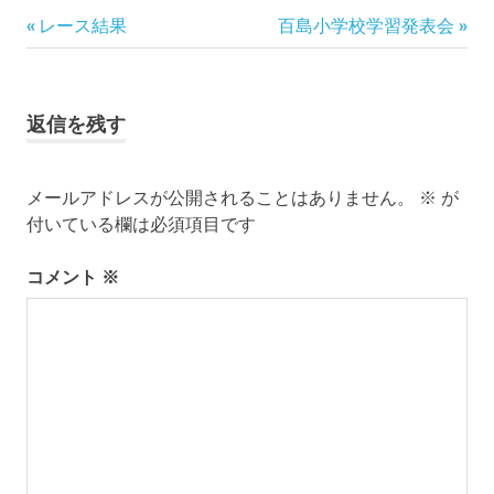
瀬
前
次
投
レース結果
百島小学校学習発表会
戸
の
の
内
稿
記
記
海
事:
事:
ナ
田
返信を残す
舎
ビ
暮
ら
メールアドレスが公開されることはありません。
※
が
ゲ
し
付いている欄は必須項目です
百
ー
島
コメント
※
釣
シ
り
ョ
ン