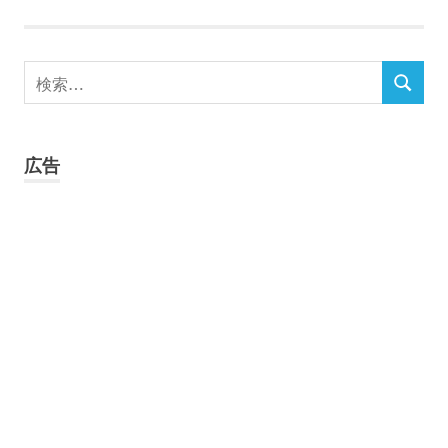
検
検
索
索
対
象:
広告