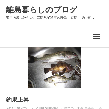
コ
離島暮らしのブログ
ン
テ
瀬戸内海に浮かぶ、広島県尾道市の離島「百島」での暮し
ン
ツ
へ
ス
MENU
キ
ッ
プ
釣果上昇
2011年10月20日
M.URUSHIBARA
島での出来事
,
島暮らし
,
過