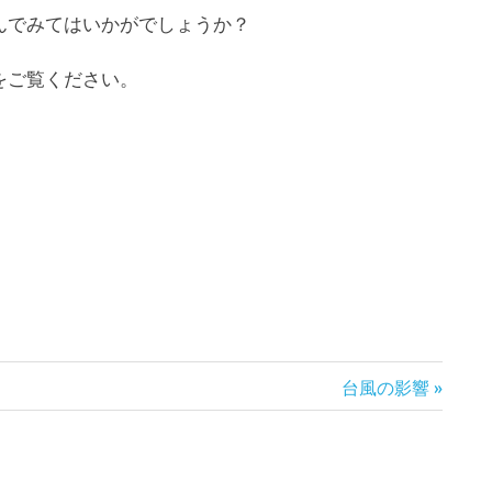
んでみてはいかがでしょうか？
をご覧ください。
次
台風の影響
の
記
事: