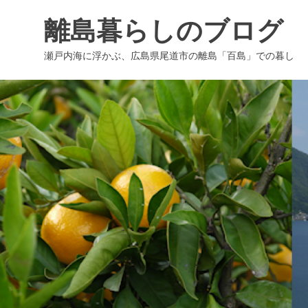
コ
離島暮らしのブログ
ン
テ
瀬戸内海に浮かぶ、広島県尾道市の離島「百島」での暮し
ン
ツ
へ
ス
キ
ッ
プ