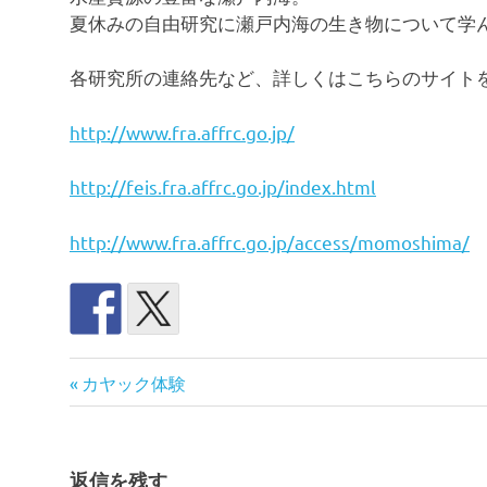
夏休みの自由研究に瀬戸内海の生き物について学
各研究所の連絡先など、詳しくはこちらのサイト
http://www.fra.affrc.go.jp/
http://feis.fra.affrc.go.jp/index.html
http://www.fra.affrc.go.jp/access/momoshima/
尾
前
投
カヤック体験
道
の
稿
島
記
事:
島暮
ナ
返信を残す
ら