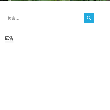
検
検
索
索
対
象:
広告