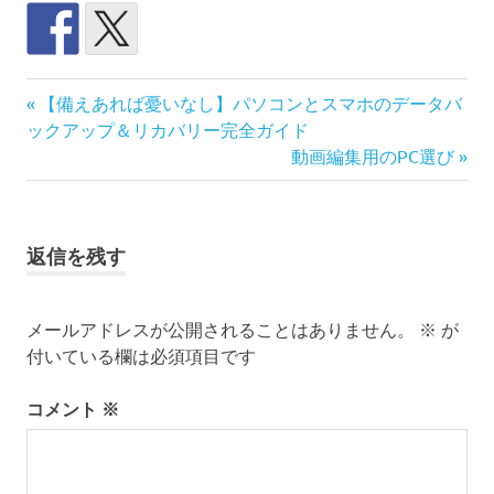
Mac
前
投
【備えあれば憂いなし】パソコンとスマホのデータバ
PC
の
ックアップ＆リカバリー完全ガイド
稿
記
次
動画編集用のPC選び
デ
事:
の
ュ
ナ
ア
記
ル
事:
ビ
ラ
返信を残す
イ
ゲ
フ
メールアドレスが公開されることはありません。
※
が
パ
ー
ソ
付いている欄は必須項目です
コ
シ
ン
コメント
※
ョ
島
暮
ン
ら