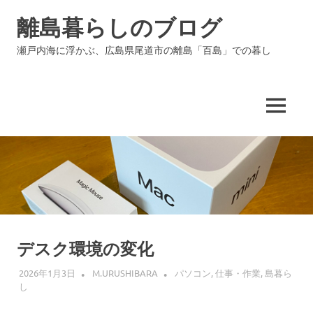
コ
離島暮らしのブログ
ン
テ
瀬戸内海に浮かぶ、広島県尾道市の離島「百島」での暮し
ン
ツ
へ
ス
MENU
キ
ッ
プ
デスク環境の変化
2026年1月3日
M.URUSHIBARA
パソコン
,
仕事・作業
,
島暮ら
し