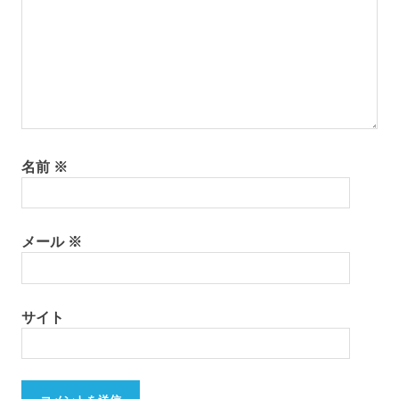
し
瀬
戸
内
海
離
島
名前
※
メール
※
サイト