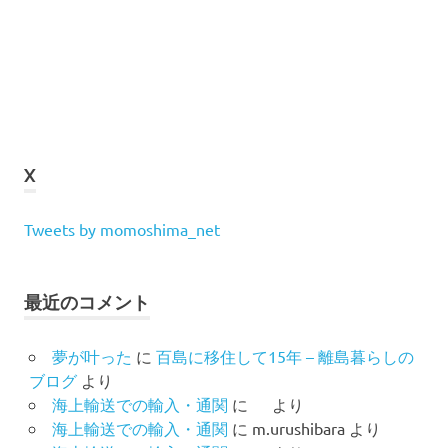
X
Tweets by momoshima_net
最近のコメント
夢が叶った
に
百島に移住して15年 – 離島暮らしの
ブログ
より
海上輸送での輸入・通関
に
より
海上輸送での輸入・通関
に
m.urushibara
より