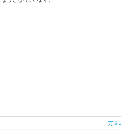
次
万屋
の