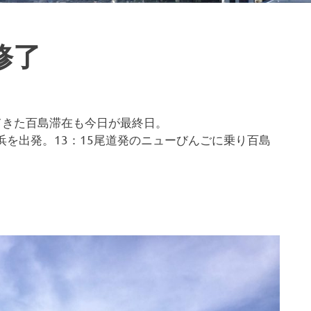
修了
てきた百島滞在も今日が最終日。
浜を出発。13：15尾道発のニューびんごに乗り百島