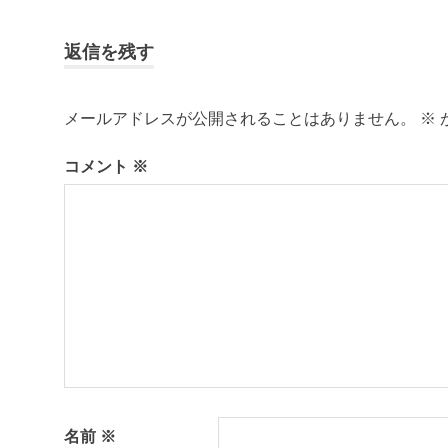
稿
記
生
事:
活
ナ
返信を残す
デ
ビ
ュ
ア
メールアドレスが公開されることはありません。
※
ゲ
ル
ラ
コメント
※
ー
イ
フ
シ
島
暮
ョ
ら
し
ン
瀬
戸
内
海
百
島
名前
※