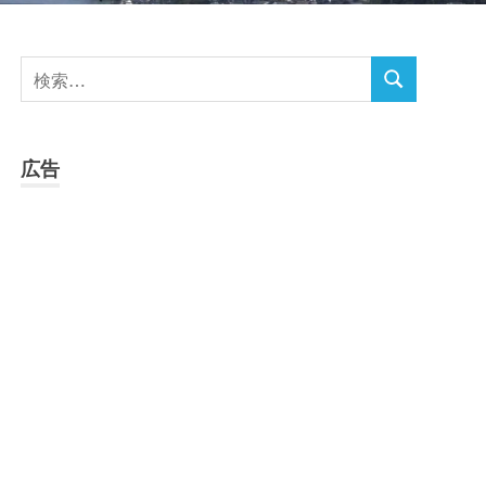
検
検
索
索
対
象:
広告