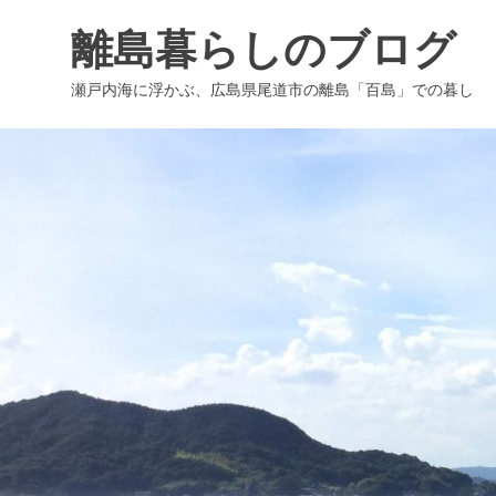
コ
離島暮らしのブログ
ン
テ
瀬戸内海に浮かぶ、広島県尾道市の離島「百島」での暮し
ン
ツ
へ
ス
キ
ッ
プ