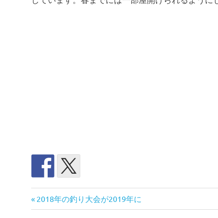
2
前
投
2018年の釣り大会が2019年に
拠
の
点