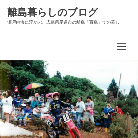
コ
離島暮らしのブログ
ン
テ
瀬戸内海に浮かぶ、広島県尾道市の離島「百島」での暮し
ン
ツ
へ
ス
MENU
キ
ッ
プ