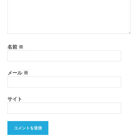
権
百
島
離
島
暮
名前
※
ら
し
メール
※
サイト