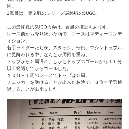
園。
2戦目は、第９戦のシリーズ最終戦のSUGO。
この最終戦のSUGO大会は、台風の接近もあり雨。
レース前から降り続いた雨で、コースはマディーコンデ
ィション。
若手ライダーたちが、スタック、転倒、マシントラブル
に見舞われる中、なんとか周回を重ね、
トップから２周遅れ、しかもトップのゴールから１５分
以上経過してからゴールした。
１０分＋１周のレースでトップは５周。
チェッカーを受けることが出来たお陰で、８位で予選通
過することが出来ました。