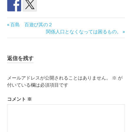
モ
前
投
百島 百遊び其の２
ト
の
次
関係人口となくなっては困るもの。
ク
稿
記
の
ロ
事:
記
ス
ナ
事:
レ
返信を残す
ビ
ー
ス
ゲ
全
メールアドレスが公開されることはありません。
※
が
日
付いている欄は必須項目です
ー
本
モ
シ
コメント
※
ト
ク
ョ
ロ
ス
ン
選
手