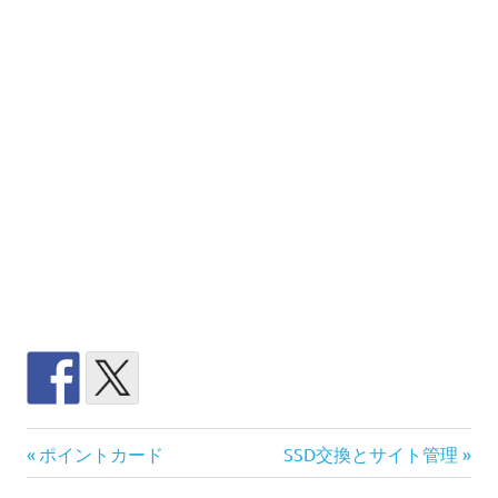
コ
前
次
投
ポイントカード
SSD交換とサイト管理
イ
の
の
ン