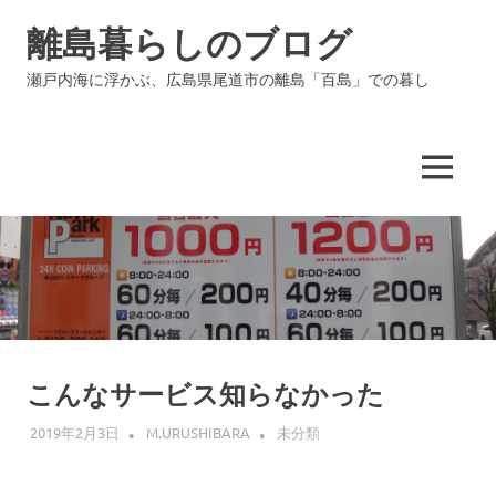
コ
離島暮らしのブログ
ン
テ
瀬戸内海に浮かぶ、広島県尾道市の離島「百島」での暮し
ン
ツ
へ
ス
MENU
キ
ッ
プ
こんなサービス知らなかった
2019年2月3日
M.URUSHIBARA
未分類