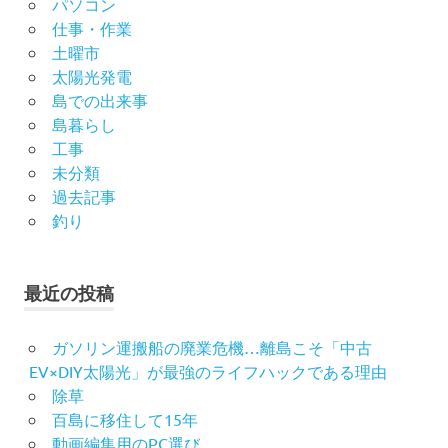
パソコン
仕事・作業
土曜市
太陽光発電
島での出来事
島暮らし
工事
未分類
過去記事
釣り
最近の投稿
ガソリン運搬船の廃業危機…離島こそ「中古
EV×DIY太陽光」が最強のライフハックである理由
除草
百島に移住して15年
動画編集用のPC選び