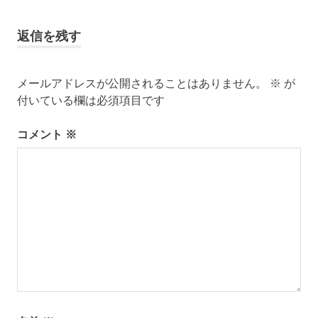
稿
記
記
パ
事:
事:
ー
ナ
返信を残す
キ
ン
ビ
グ
メールアドレスが公開されることはありません。
※
が
ゲ
便
付いている欄は必須項目です
利
ー
経
コメント
※
費
シ
削
減
ョ
駐
車
ン
場