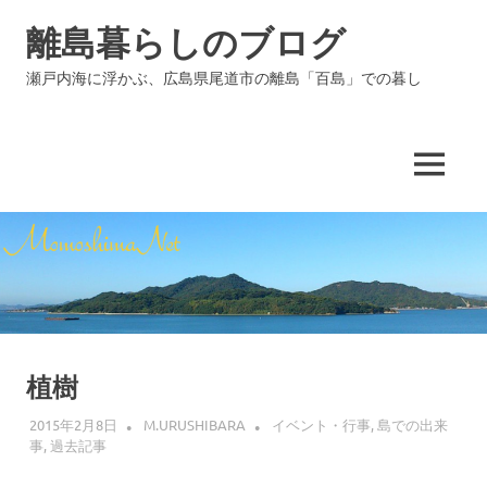
コ
離島暮らしのブログ
ン
テ
瀬戸内海に浮かぶ、広島県尾道市の離島「百島」での暮し
ン
ツ
へ
ス
MENU
キ
ッ
プ
植樹
2015年2月8日
M.URUSHIBARA
イベント・行事
,
島での出来
事
,
過去記事