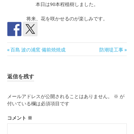
本日は90本程植樹しました。
将来、花を咲かせるのが楽しみです。
瀬
前
次
投
百島 波の浦窯 備前焼焼成
防潮堤工事
戸
の
の
内
稿
記
記
海
事:
事:
ナ
百
返信を残す
島
ビ
離
島
メールアドレスが公開されることはありません。
※
が
ゲ
暮
付いている欄は必須項目です
ら
ー
し
コメント
※
シ