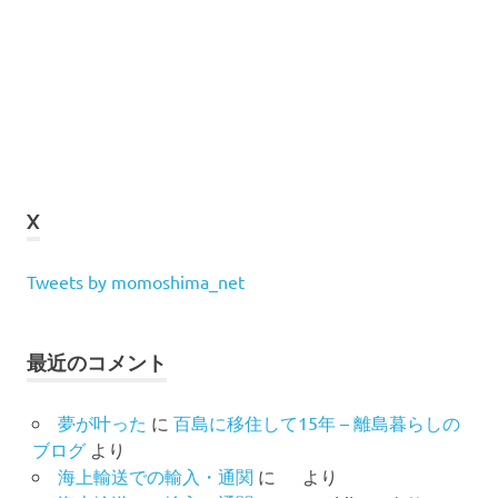
X
Tweets by momoshima_net
最近のコメント
夢が叶った
に
百島に移住して15年 – 離島暮らしの
ブログ
より
海上輸送での輸入・通関
に
より