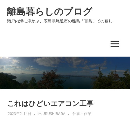
コ
離島暮らしのブログ
ン
テ
瀬戸内海に浮かぶ、広島県尾道市の離島「百島」での暮し
ン
ツ
へ
ス
MENU
キ
ッ
プ
これはひどいエアコン工事
2023年2月4日
M.URUSHIBARA
仕事・作業