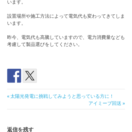
います。
設置場所や施工方法によって電気代も変わってきてしま
います。
昨今、電気代も高騰していますので、電力消費量なども
考慮して製品選びをしてください。
エ
前
投
太陽光発電に挑戦してみようと思っている方に！
ア
の
次
アイミーブ回送
コ
稿
記
の
ン
事:
記
ナ
出
事:
稼
返信を残す