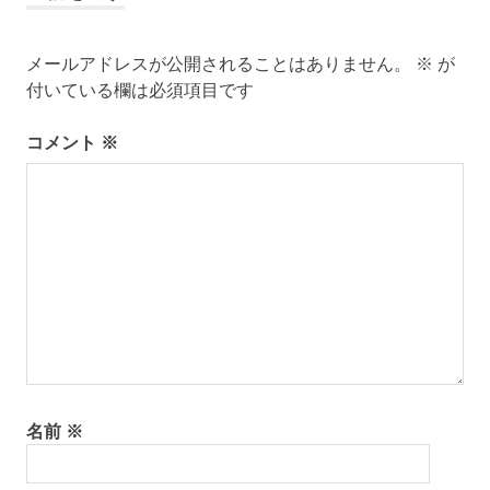
ビ
ぎ
工
ゲ
事
メールアドレスが公開されることはありません。
※
が
付いている欄は必須項目です
ー
シ
コメント
※
ョ
ン
名前
※