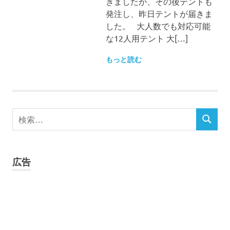
きましたが、その後テントも
発注し、昨日テントが届きま
した。 大人数でも対応可能
な12人用テント 大[…]
もっと読む
検
検
索
索
対
象:
広告