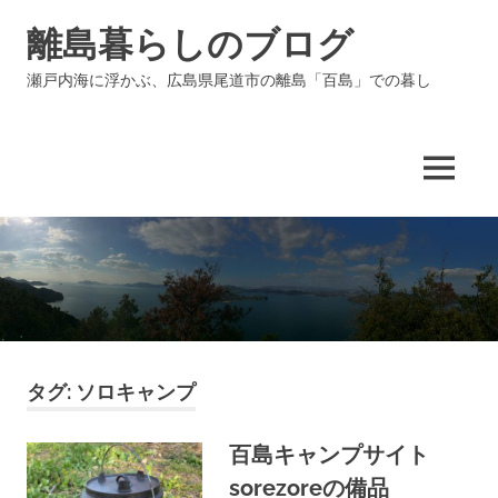
コ
離島暮らしのブログ
ン
テ
瀬戸内海に浮かぶ、広島県尾道市の離島「百島」での暮し
ン
ツ
へ
ス
MENU
キ
ッ
プ
タグ:
ソロキャンプ
百島キャンプサイト
sorezoreの備品