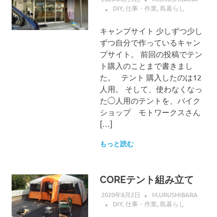
DIY
,
仕事・作業
,
島暮らし
キャンプサイト 少しずつ少し
ずつ自分で作っているキャン
プサイト。 前回の投稿でテン
ト購入のことまで書きまし
た。 テント 購入したのは12
人用。 そして、使わなくなっ
た◯人用のテントを、バイク
ショップ モトワークスさん
[…]
もっと読む
COREテント組み立て
2020年8月2日
M.URUSHIBARA
DIY
,
仕事・作業
,
島暮らし