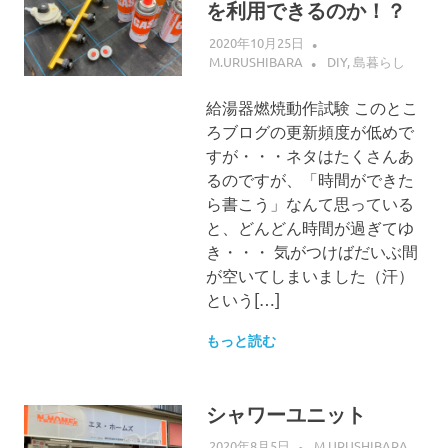
を利用できるのか！？
2020年10月25日
M.URUSHIBARA
DIY
,
島暮らし
給湯器燃焼動作試験 このとこ
ろブログの更新頻度が低めで
すが・・・ネタはたくさんあ
るのですが、「時間ができた
ら書こう」なんて思っている
と、どんどん時間が過ぎてゆ
き・・・ 気がつけばだいぶ間
が空いてしまいました（汗）
という[…]
もっと読む
シャワーユニット
2020年8月5日
M.URUSHIBARA