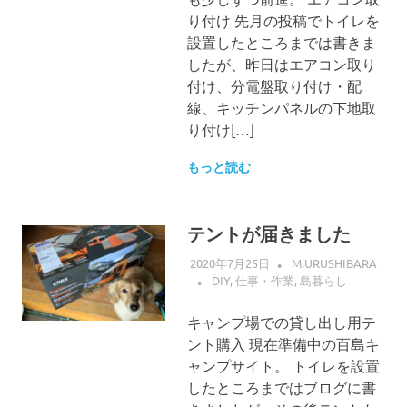
り付け 先月の投稿でトイレを
設置したところまでは書きま
したが、昨日はエアコン取り
付け、分電盤取り付け・配
線、キッチンパネルの下地取
り付け[…]
もっと読む
テントが届きました
2020年7月25日
M.URUSHIBARA
DIY
,
仕事・作業
,
島暮らし
キャンプ場での貸し出し用テ
ント購入 現在準備中の百島キ
ャンプサイト。 トイレを設置
したところまではブログに書