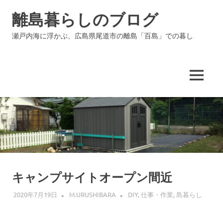
コ
離島暮らしのブログ
ン
テ
瀬戸内海に浮かぶ、広島県尾道市の離島「百島」での暮し
ン
ツ
へ
ス
MENU
キ
ッ
プ
キャンプサイトオープン間近
2020年7月19日
M.URUSHIBARA
DIY
,
仕事・作業
,
島暮らし