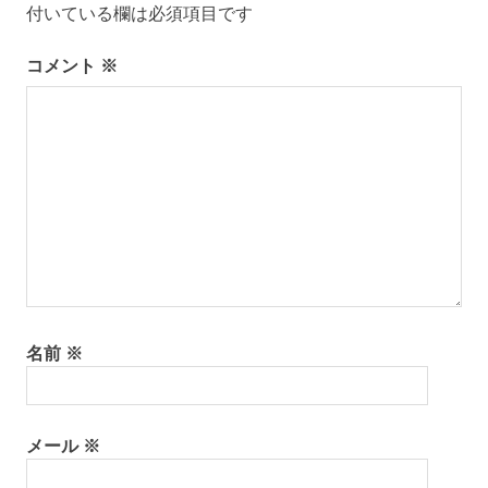
ソ
付いている欄は必須項目です
ョ
ロ
キ
コメント
※
ン
ャ
ン
瀬
戸
内
海
百
島
名前
※
メール
※