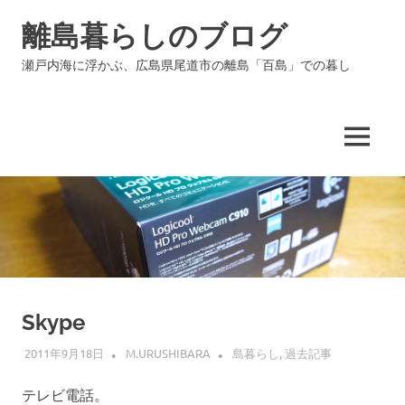
コ
離島暮らしのブログ
ン
テ
瀬戸内海に浮かぶ、広島県尾道市の離島「百島」での暮し
ン
ツ
へ
ス
MENU
キ
ッ
プ
Skype
2011年9月18日
M.URUSHIBARA
島暮らし
,
過去記事
テレビ電話。