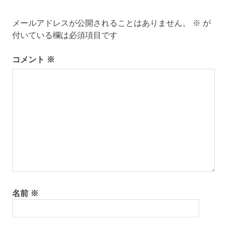
ビ
ビ
電
メールアドレスが公開されることはありません。
※
が
ゲ
話
付いている欄は必須項目です
島
ー
暮
コメント
※
ら
シ
し
百
ョ
島
ン
離
島
名前
※