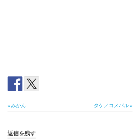
ス
前
次
投
みかん
タケノコメバル
カ
の
の
イ
稿
記
記
プ
事:
事:
ナ
テ
返信を残す
レ