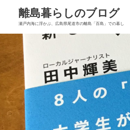
コ
離島暮らしのブログ
ン
テ
瀬戸内海に浮かぶ、広島県尾道市の離島「百島」での暮し
ン
ツ
へ
ス
キ
ッ
プ