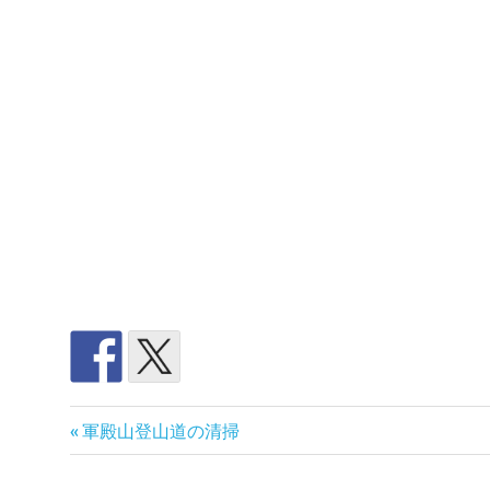
デ
前
投
軍殿山登山道の清掃
ュ
の
ア
稿
記
ル