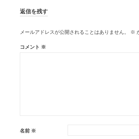
事:
ラ
ナ
返信を残す
イ
フ
ビ
瀬
メールアドレスが公開されることはありません。
※
ゲ
戸
内
コメント
※
ー
海
田
シ
舎
暮
ョ
ら
し
ン
百
島
移
住
離
名前
※
島