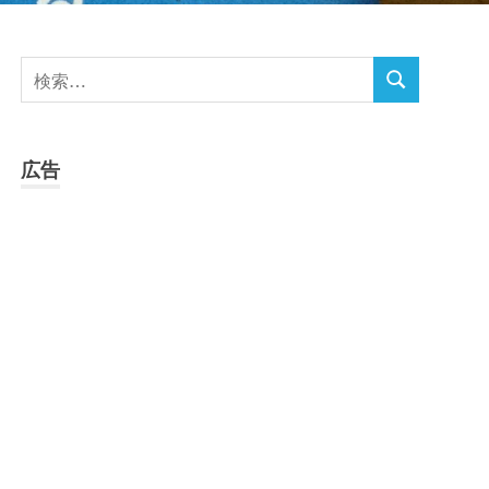
検
検
索
索
対
象:
広告