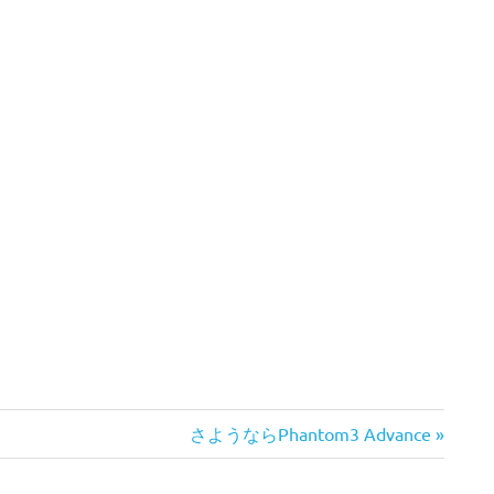
次
さようならPhantom3 Advance
の
記