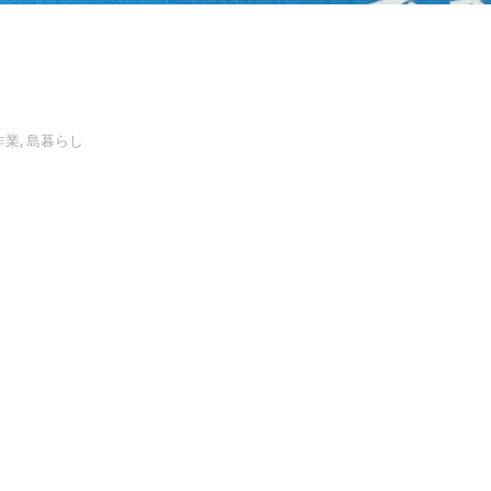
作業
,
島暮らし