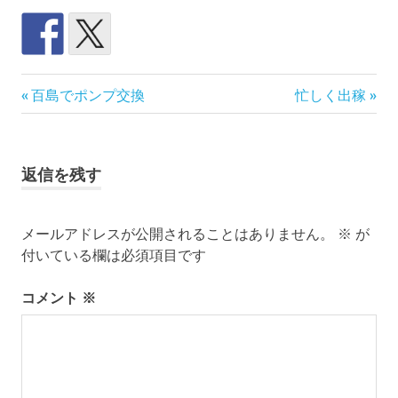
尾
前
次
投
百島でポンプ交換
忙しく出稼
道
の
の
稿
島
記
記
事:
事:
市
ナ
返信を残す
役
所
ビ
百
島
メールアドレスが公開されることはありません。
※
が
ゲ
支
付いている欄は必須項目です
所
ー
広
コメント
※
島
シ
県
ョ
瀬
戸
内