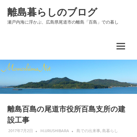
コ
離島暮らしのブログ
ン
テ
瀬戸内海に浮かぶ、広島県尾道市の離島「百島」での暮し
ン
ツ
へ
ス
MENU
キ
ッ
プ
離島百島の尾道市役所百島支所の建
設工事
2017年7月2日
M.URUSHIBARA
島での出来事
,
島暮らし