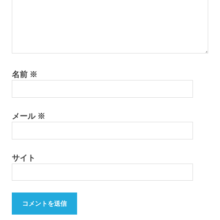
ン
海
百
島
移
住
名前
※
離
島
離
島
メール
※
暮
ら
し
サイト