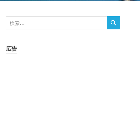
検
検
索
索
対
象:
広告