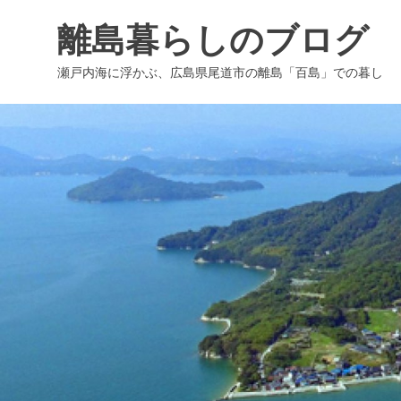
コ
離島暮らしのブログ
ン
テ
瀬戸内海に浮かぶ、広島県尾道市の離島「百島」での暮し
ン
ツ
へ
ス
キ
ッ
プ