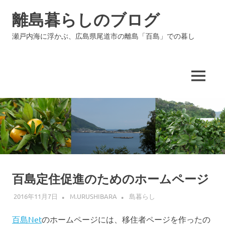
コ
離島暮らしのブログ
ン
テ
瀬戸内海に浮かぶ、広島県尾道市の離島「百島」での暮し
ン
ツ
へ
ス
MENU
キ
ッ
プ
百島定住促進のためのホームページ
2016年11月7日
M.URUSHIBARA
島暮らし
百島Net
のホームページには、移住者ページを作ったの