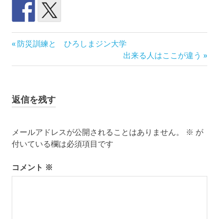
#
前
投
防災訓練と ひろしまジン大学
移
の
次
出来る人はここが違う
住
稿
記
の
#
事:
記
定
ナ
事:
住
返信を残す
促
ビ
進
#
ゲ
田
メールアドレスが公開されることはありません。
※
が
舎
付いている欄は必須項目です
ー
暮
ら
シ
コメント
※
し
#i
ョ
タ
ー
ン
ン