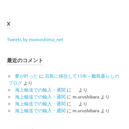
X
Tweets by momoshima_net
最近のコメント
夢が叶った
に
百島に移住して15年 – 離島暮らしの
ブログ
より
海上輸送での輸入・通関
に
より
海上輸送での輸入・通関
に
m.urushibara
より
海上輸送での輸入・通関
に
より
海上輸送での輸入・通関
に
m.urushibara
より