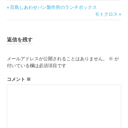
イ
前
投
百島しあわせパン製作所のランチボックス
ベ
の
次
モトクロス
ン
稿
記
の
ト
事:
記
ナ
ラ
事:
イ
返信を残す
ビ
ブ
尾
ゲ
道
メールアドレスが公開されることはありません。
※
が
付いている欄は必須項目です
広
ー
島
県
シ
コメント
※
瀬
ョ
戸
内
ン
海
百
島
百