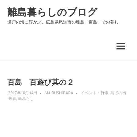
コ
離島暮らしのブログ
ン
テ
瀬戸内海に浮かぶ、広島県尾道市の離島「百島」での暮し
ン
ツ
へ
ス
MENU
キ
ッ
プ
百島 百遊び其の２
2017年10月14日
M.URUSHIBARA
イベント・行事
,
島での出
来事
,
島暮らし