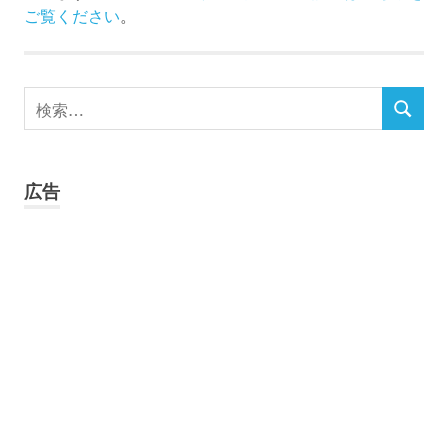
ご覧ください
。
検
検
索
索
対
象:
広告