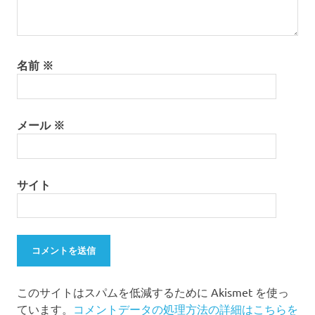
遊
び
移
住
名前
※
離
島
離
メール
※
島
暮
ら
し
サイト
このサイトはスパムを低減するために Akismet を使っ
ています。
コメントデータの処理方法の詳細はこちらを