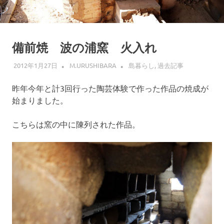
備前焼 波の浦窯 火入れ
2012年1月27日
M.URUSHIBARA
島暮らし
,
過去記事
昨年今年と計3回行った陶芸体験で作った作品の焼成が
始まりました。
こちらは窯の中に陳列された作品。