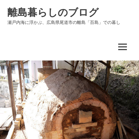
コ
離島暮らしのブログ
ン
テ
瀬戸内海に浮かぶ、広島県尾道市の離島「百島」での暮し
ン
ツ
へ
ス
MENU
キ
ッ
プ