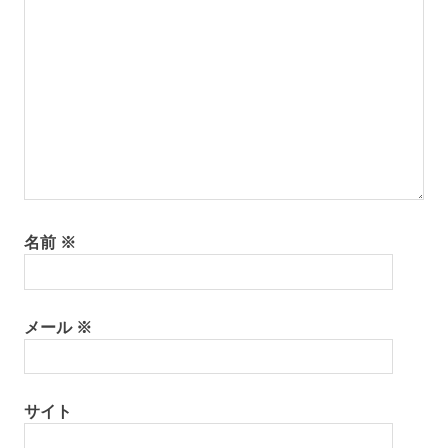
シ
陶
ョ
芸
体
ン
験
離
島
離
島
暮
ら
名前
※
し
メール
※
サイト