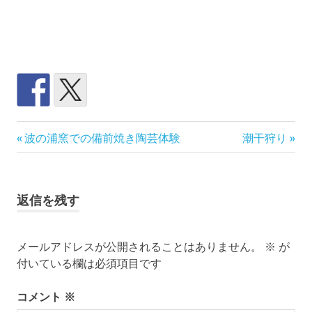
備
前
次
投
波の浦窯での備前焼き陶芸体験
潮干狩り
前
の
の
焼
稿
記
記
尾
事:
事:
ナ
道
返信を残す
田
ビ
舎
暮
メールアドレスが公開されることはありません。
※
が
ゲ
ら
付いている欄は必須項目です
し
ー
陶
コメント
※
芸