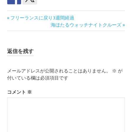
前
投
フリーランスに戻り3週間経過
の
次
海ほたるウォッチナイトクルーズ
稿
記
の
事:
記
ナ
事:
返信を残す
ビ
ゲ
メールアドレスが公開されることはありません。
※
が
付いている欄は必須項目です
ー
シ
コメント
※
ョ
ン