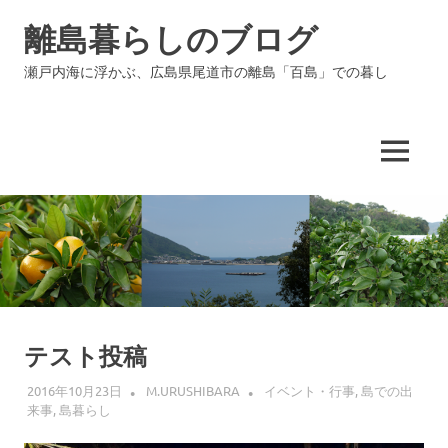
コ
離島暮らしのブログ
ン
テ
瀬戸内海に浮かぶ、広島県尾道市の離島「百島」での暮し
ン
ツ
へ
ス
MENU
キ
ッ
プ
テスト投稿
2016年10月23日
M.URUSHIBARA
イベント・行事
,
島での出
来事
,
島暮らし