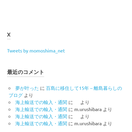
X
Tweets by momoshima_net
最近のコメント
夢が叶った
に
百島に移住して15年 – 離島暮らしの
ブログ
より
海上輸送での輸入・通関
に
より
海上輸送での輸入・通関
に
m.urushibara
より
海上輸送での輸入・通関
に
より
海上輸送での輸入・通関
に
m.urushibara
より