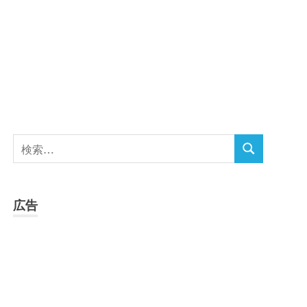
検
検
索
索
対
象:
広告