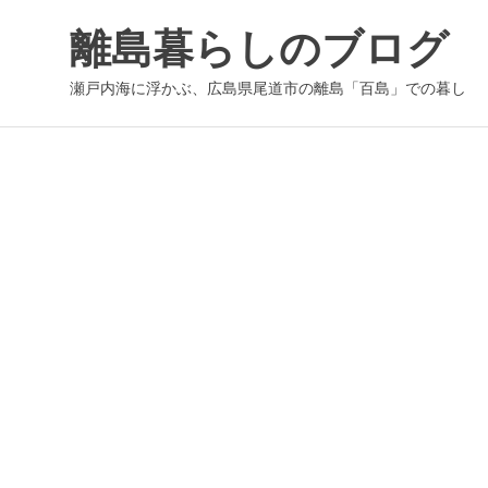
コ
離島暮らしのブログ
ン
テ
瀬戸内海に浮かぶ、広島県尾道市の離島「百島」での暮し
ン
ツ
へ
ス
キ
ッ
プ