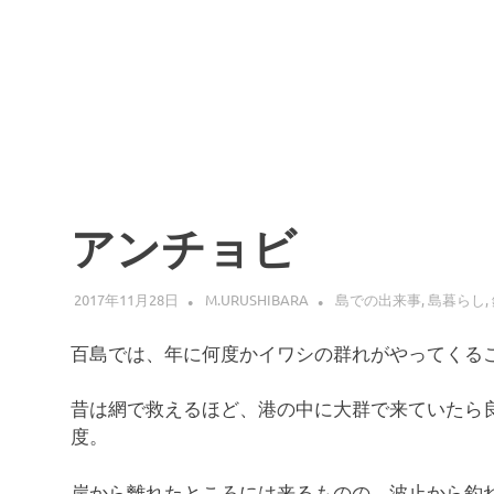
アンチョビ
2017年11月28日
M.URUSHIBARA
島での出来事
,
島暮らし
,
百島では、年に何度かイワシの群れがやってくる
昔は網で救えるほど、港の中に大群で来ていたら
度。
岸から離れたところには来るものの、波止から釣