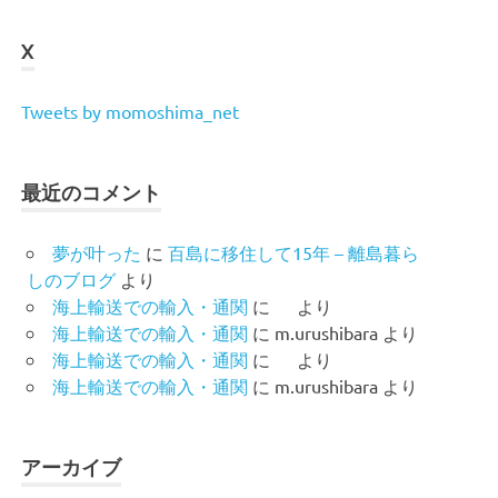
X
Tweets by momoshima_net
最近のコメント
夢が叶った
に
百島に移住して15年 – 離島暮ら
しのブログ
より
海上輸送での輸入・通関
に
より
海上輸送での輸入・通関
に
m.urushibara
より
海上輸送での輸入・通関
に
より
海上輸送での輸入・通関
に
m.urushibara
より
アーカイブ