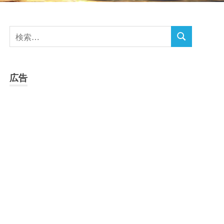
検
検
索
索
対
象:
広告