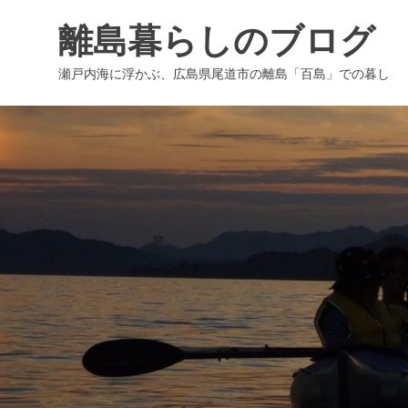
コ
離島暮らしのブログ
ン
テ
瀬戸内海に浮かぶ、広島県尾道市の離島「百島」での暮し
ン
ツ
へ
ス
キ
ッ
プ