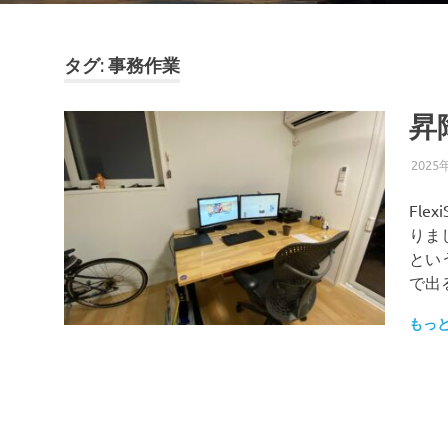
タグ:
事務作業
昇
2025
Fl
りま
とい
で出
もっ