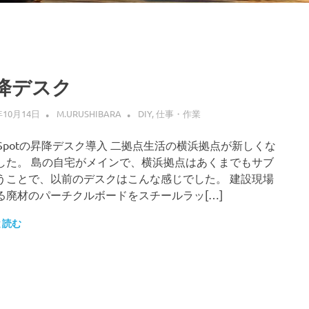
降デスク
年10月14日
M.URUSHIBARA
DIY
,
仕事・作業
exiSpotの昇降デスク導入 二拠点生活の横浜拠点が新しくな
した。 島の自宅がメインで、横浜拠点はあくまでもサブ
うことで、以前のデスクはこんな感じでした。 建設現場
る廃材のパーチクルボードをスチールラッ[…]
と読む