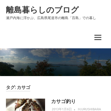
コ
離島暮らしのブログ
ン
テ
瀬戸内海に浮かぶ、広島県尾道市の離島「百島」での暮し
ン
ツ
へ
ス
MENU
キ
ッ
プ
タグ:
カサゴ
カサゴ釣り
2013年1月6日
M.URUSHIBARA