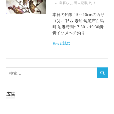
島暮らし
,
過去記事
,
釣り
本日の釣果 15～20cmのカサ
ゴ(ホゴ)5匹 場所:尾道市百島
町 泊港時間:17:30～19:30餌:
青イソメヘチ釣り
もっと読む
検
検
索
索
対
象:
広告